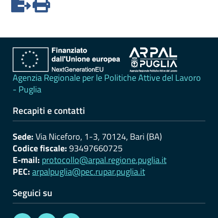
erogati
Pagamenti
dell'amministrazione
Opere
pubbliche
Agenzia Regionale per le Politiche Attive del Lavoro
- Puglia
Pianificazione
Recapiti e contatti
e
governo
Sede:
Via Niceforo, 1-3, 70124, Bari (BA)
del
Codice fiscale:
93497660725
territorio
E-mail:
protocollo@arpal.regione.puglia.it
PEC:
arpalpuglia@pec.rupar.puglia.it
Informazioni
Seguici su
ambientali