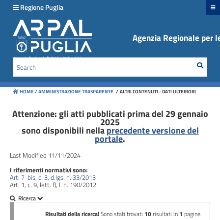
hiudi menu
Regione Puglia
Agenzia Regionale per le
Disposizioni
generali
Sear
Cerca
Organizzazione
HOME /
AMMINISTRAZIONE TRASPARENTE
/
ALTRI CONTENUTI - DATI ULTERIORI
Consulenti
e
Attenzione: gli atti pubblicati prima del 29 gennaio
2025
collaboratori
sono disponibili nella
precedente versione del
portale
.
Personale
Last Modified 11/11/2024
I riferimenti normativi sono:
Bandi
Art. 7-bis, c. 3, d.lgs. n. 33/2013
di
Art. 1, c. 9, lett. f), l. n. 190/2012
concorso