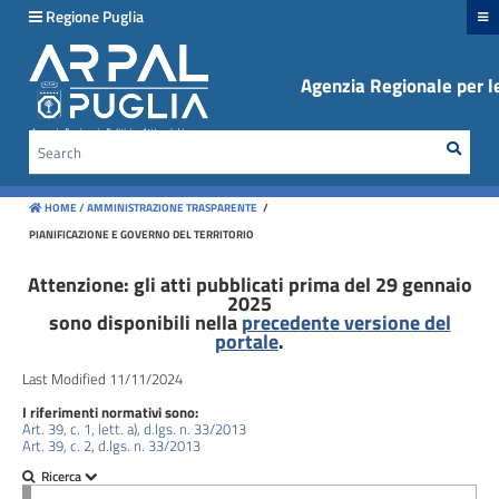
hiudi menu
Regione Puglia
Agenzia Regionale per le
Disposizioni
generali
Sear
Cerca
Organizzazione
HOME /
AMMINISTRAZIONE TRASPARENTE
/
Consulenti
PIANIFICAZIONE E GOVERNO DEL TERRITORIO
e
collaboratori
Attenzione: gli atti pubblicati prima del 29 gennaio
2025
sono disponibili nella
precedente versione del
Personale
portale
.
Last Modified 11/11/2024
Bandi
I riferimenti normativi sono:
di
Art. 39, c. 1, lett. a), d.lgs. n. 33/2013
concorso
Art. 39, c. 2, d.lgs. n. 33/2013