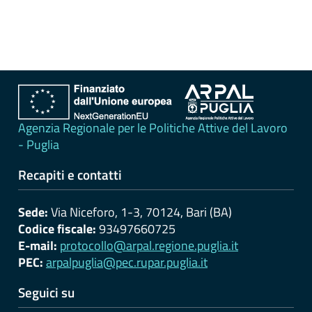
erogati
Pagamenti
dell'amministrazione
Opere
pubbliche
Agenzia Regionale per le Politiche Attive del Lavoro
- Puglia
Pianificazione
e
Recapiti e contatti
governo
del
Sede:
Via Niceforo, 1-3, 70124, Bari (BA)
territorio
Codice fiscale:
93497660725
E-mail:
protocollo@arpal.regione.puglia.it
PEC:
arpalpuglia@pec.rupar.puglia.it
Informazioni
ambientali
Seguici su