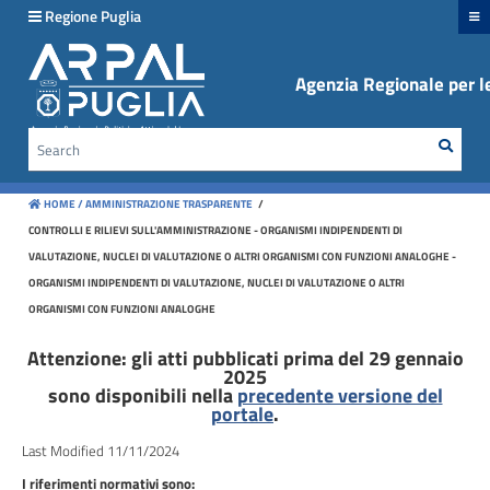
hiudi menu
Regione Puglia
Agenzia Regionale per le
Disposizioni
generali
Sear
Cerca
Organizzazione
HOME /
AMMINISTRAZIONE TRASPARENTE
/
Consulenti
CONTROLLI E RILIEVI SULL'AMMINISTRAZIONE - ORGANISMI INDIPENDENTI DI
e
VALUTAZIONE, NUCLEI DI VALUTAZIONE O ALTRI ORGANISMI CON FUNZIONI ANALOGHE -
collaboratori
ORGANISMI INDIPENDENTI DI VALUTAZIONE, NUCLEI DI VALUTAZIONE O ALTRI
ORGANISMI CON FUNZIONI ANALOGHE
Personale
Attenzione: gli atti pubblicati prima del 29 gennaio
2025
Bandi
sono disponibili nella
precedente versione del
di
portale
.
concorso
Last Modified 11/11/2024
I riferimenti normativi sono: