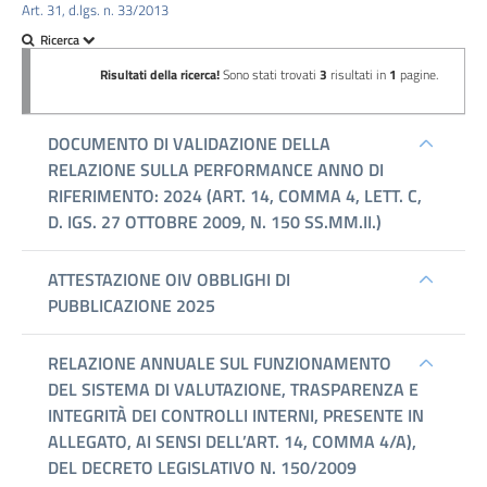
Performance
Art. 31, d.lgs. n. 33/2013
Enti
controllati
Attività
e
procedimenti
Provvedimenti
Bandi
di
gara
e
contratti
Sovvenzioni,
contributi,