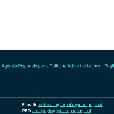
Agenzia Regionale per le Politiche Attive del Lavoro - Pugl
E-mail:
protocollo@arpal.regione.puglia.it
PEC:
arpalpuglia@pec.rupar.puglia.it