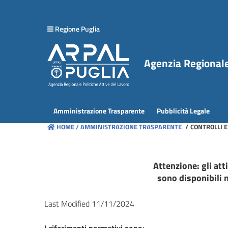
hiudi menu
Regione Puglia
Disposizioni
generali
Agenzia Regionale 
Organizzazione
Consulenti
Amministrazione Trasparente
Pubblicità Legale
e
HOME /
AMMINISTRAZIONE TRASPARENTE
/
CONTROLLI E
collaboratori
Personale
Attenzione: gli at
sono disponibili 
Bandi
di
Last Modified 11/11/2024
concorso