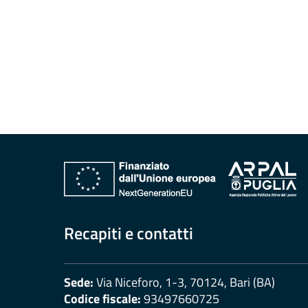
erogati
Pagamenti
dell'amministrazione
Opere
pubbliche
Pianificazione
e
governo
del
territorio
Recapiti e contatti
Informazioni
Sede:
Via Niceforo, 1-3, 70124, Bari (BA)
ambientali
Codice fiscale:
93497660725