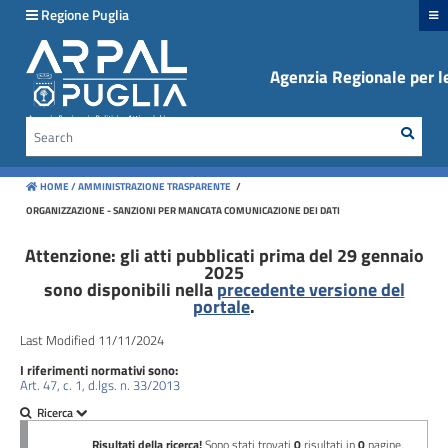
hiudi menu
Regione Puglia
Agenzia Regionale per le
Disposizioni
generali
Sear
Cerca
Organizzazione
HOME /
AMMINISTRAZIONE TRASPARENTE
/
Consulenti
ORGANIZZAZIONE - SANZIONI PER MANCATA COMUNICAZIONE DEI DATI
e
collaboratori
Attenzione: gli atti pubblicati prima del 29 gennaio
2025
sono disponibili nella
precedente versione del
Personale
portale
.
Last Modified 11/11/2024
Bandi
I riferimenti normativi sono:
di
Art. 47, c. 1, d.lgs. n. 33/2013
concorso