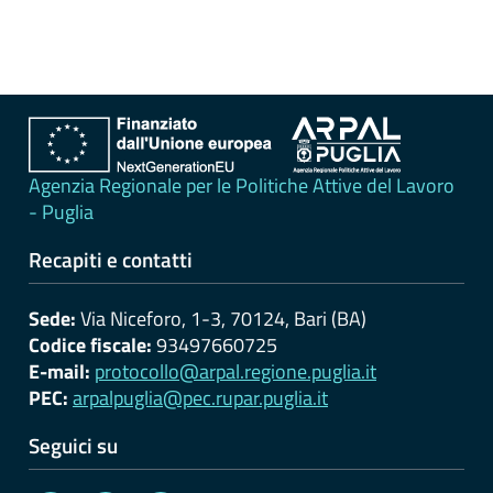
erogati
Pagamenti
dell'amministrazione
Opere
pubbliche
Agenzia Regionale per le Politiche Attive del Lavoro
- Puglia
Pianificazione
Recapiti e contatti
e
governo
Sede:
Via Niceforo, 1-3, 70124, Bari (BA)
del
Codice fiscale:
93497660725
territorio
E-mail:
protocollo@arpal.regione.puglia.it
PEC:
arpalpuglia@pec.rupar.puglia.it
Informazioni
Seguici su
ambientali