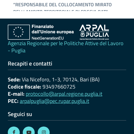
erogati
Pagamenti
dell'amministrazione
Opere
Agenzia Regionale per le Politiche Attive del Lavoro
pubbliche
- Puglia
Recapiti e contatti
Pianificazione
e
Sede:
Via Niceforo, 1-3, 70124, Bari (BA)
governo
Codice fiscale:
93497660725
del
E-mail:
protocollo@arpal.regione.puglia.it
territorio
PEC:
arpalpuglia@pec.rupar.puglia.it
Seguici su
Informazioni
ambientali