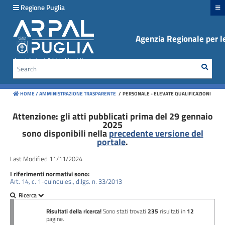
hiudi menu
Regione Puglia
Agenzia Regionale per le
Disposizioni
generali
Sear
Cerca
Organizzazione
HOME /
AMMINISTRAZIONE TRASPARENTE
/
PERSONALE - ELEVATE QUALIFICAZIONI
Consulenti
e
Attenzione: gli atti pubblicati prima del 29 gennaio
2025
collaboratori
sono disponibili nella
precedente versione del
portale
.
Personale
Last Modified 11/11/2024
I riferimenti normativi sono:
Bandi
Art. 14, c. 1-quinquies., d.lgs. n. 33/2013
di
concorso