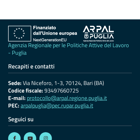
erogati
Pagamenti
dell'amministrazione
Opere
Agenzia Regionale per le Politiche Attive del Lavoro
pubbliche
- Puglia
Recapiti e contatti
Pianificazione
e
Sede:
Via Niceforo, 1-3, 70124, Bari (BA)
governo
Codice fiscale:
93497660725
del
E-mail:
protocollo@arpal.regione.puglia.it
territorio
PEC:
arpalpuglia@pec.rupar.puglia.it
Seguici su
Informazioni
ambientali