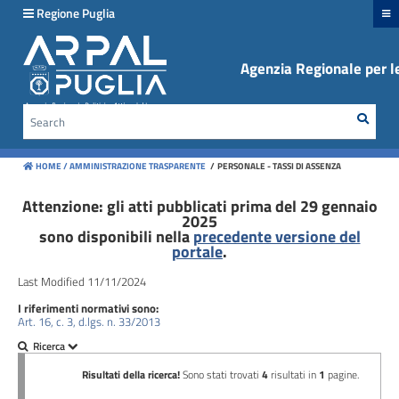
hiudi menu
Regione Puglia
Agenzia Regionale per le
Disposizioni
generali
Sear
Cerca
Organizzazione
HOME /
AMMINISTRAZIONE TRASPARENTE
/
PERSONALE - TASSI DI ASSENZA
Consulenti
e
Attenzione: gli atti pubblicati prima del 29 gennaio
2025
collaboratori
sono disponibili nella
precedente versione del
portale
.
Personale
Last Modified 11/11/2024
I riferimenti normativi sono:
Bandi
Art. 16, c. 3, d.lgs. n. 33/2013
di
concorso