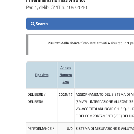
I riferimenti normativi sono:
Performance
Par. 1, delib. CiVIT n. 104/2010
Enti
controllati
Attività
e
procedimenti
Provvedimenti
Bandi
di
gara
e
contratti
Sovvenzioni,
contributi,