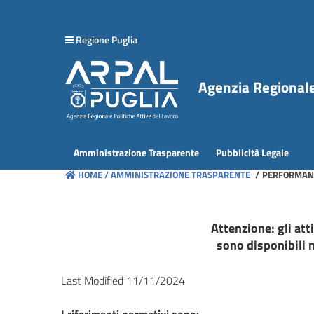
hiudi menu
Regione Puglia
Disposizioni
generali
Agenzia Regionale 
Organizzazione
Consulenti
Amministrazione Trasparente
Pubblicità Legale
e
HOME /
AMMINISTRAZIONE TRASPARENTE
/
PERFORMANC
collaboratori
Personale
Attenzione: gli at
sono disponibili 
Bandi
di
Last Modified 11/11/2024
concorso