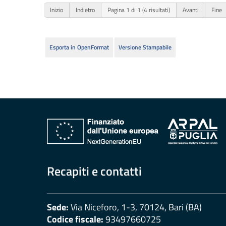
erogati
Pagamenti
dell'amministrazione
Opere
pubbliche
Pianificazione
e
governo
del
territorio
Recapiti e contatti
Informazioni
Sede:
Via Niceforo, 1-3, 70124, Bari (BA)
ambientali
Codice fiscale:
93497660725