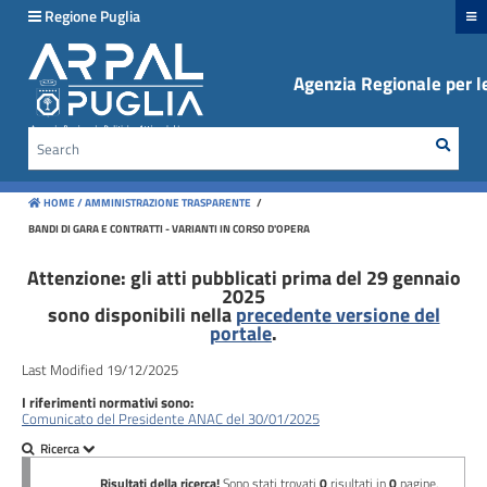
hiudi menu
Regione Puglia
Agenzia Regionale per le
Disposizioni
generali
Sear
Cerca
Organizzazione
HOME /
AMMINISTRAZIONE TRASPARENTE
/
Consulenti
BANDI DI GARA E CONTRATTI - VARIANTI IN CORSO D'OPERA
e
collaboratori
Attenzione: gli atti pubblicati prima del 29 gennaio
2025
sono disponibili nella
precedente versione del
Personale
portale
.
Last Modified 19/12/2025
Bandi
I riferimenti normativi sono:
di
Comunicato del Presidente ANAC del 30/01/2025
concorso