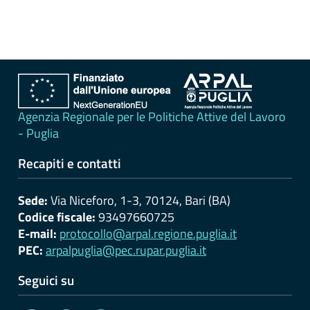
erogati
Pagamenti
dell'amministrazione
Opere
pubbliche
Agenzia Regionale per le Politiche Attive del Lavoro
- Puglia
Pianificazione
Recapiti e contatti
e
governo
Sede:
Via Niceforo, 1-3, 70124, Bari (BA)
del
Codice fiscale:
93497660725
territorio
E-mail:
protocollo@arpal.regione.puglia.it
PEC:
arpalpuglia@pec.rupar.puglia.it
Informazioni
Seguici su
ambientali