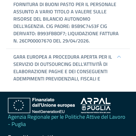
erogati
Pagamenti
dell'amministrazione
Opere
pubbliche
Pianificazione
e
governo
del
territorio
Agenzia Regionale per le Politiche Attive del Lavoro
Informazioni
- Puglia
ambientali