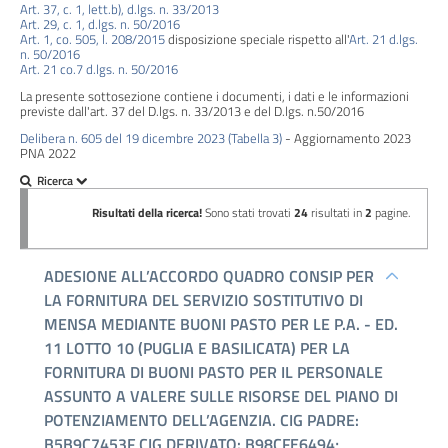
Performance
Art. 37, c. 1, lett.b), d.lgs. n. 33/2013
Art. 29, c. 1, d.lgs. n. 50/2016
Art. 1, co. 505, l. 208/2015
disposizione speciale rispetto all'
Art. 21 d.lgs.
Enti
n. 50/2016
Art. 21 co.7 d.lgs. n. 50/2016
controllati
La presente sottosezione contiene i documenti, i dati e le informazioni
previste dall'art. 37 del D.lgs. n. 33/2013 e del D.lgs. n.50/2016
Attività
Delibera n. 605 del 19 dicembre 2023 (Tabella 3)
- Aggiornamento 2023
e
PNA 2022
procedimenti
Provvedimenti
Bandi
di
gara
e
contratti
Sovvenzioni,
contributi,