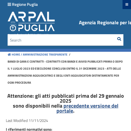
hiudi menu
Regione Puglia
Agenzia Regionale per le
Disposizioni
generali
Sear
Cerca
Organizzazione
HOME /
AMMINISTRAZIONE TRASPARENTE
/
Consulenti
BANDI DI GARA E CONTRATTI - CONTRATTI CON BANDI E AVVISI PUBBLICATI PRIMA O DOPO
e
IL 1 LUGLIO 2023 ED ESECUZIONE CONCLUSA ENTRO IL 31 DICEMBRE 2023 - ATTI DELLE
collaboratori
AMMINISTRAZIONI AGGIUDICATRICI E DEGLI ENTI AGGIUDICATORI DISTINTAMENTE PER
OGNI PROCEDURA
Personale
Attenzione: gli atti pubblicati prima del 29 gennaio
2025
Bandi
sono disponibili nella
precedente versione del
di
portale
.
concorso
Last Modified 11/11/2024
I riferimenti normativi sono: