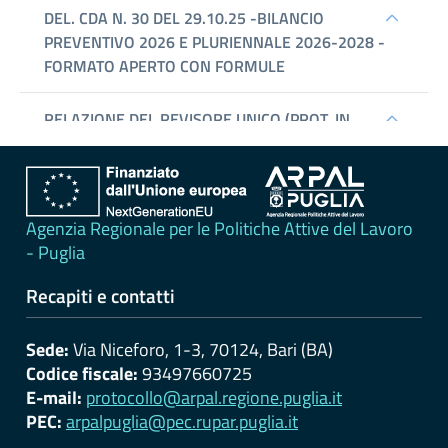
erogati
Pagamenti
dell'amministrazione
Opere
pubbliche
Pianificazione
Agenzia Regionale per le Politiche Attive del Lavoro
e
- Puglia
governo
del
Recapiti e contatti
territorio
Sede:
Via Niceforo, 1-3, 70124, Bari (BA)
Codice fiscale:
93497660725
Informazioni
E-mail:
protocollo@arpal.regione.puglia.it
ambientali
PEC:
arpalpuglia@pec.rupar.puglia.it