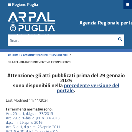
hiudi menu
Regione Puglia
Agenzia Regionale per le
Disposizioni
generali
Sear
Cerca
Organizzazione
HOME /
AMMINISTRAZIONE TRASPARENTE
/
Consulenti
BILANCI - BILANCIO PREVENTIVO E CONSUNTIVO
e
collaboratori
Attenzione: gli atti pubblicati prima del 29 gennaio
2025
sono disponibili nella
precedente versione del
Personale
portale
.
Last Modified 11/11/2024
Bandi
I riferimenti normativi sono:
di
Art. 29, c. 1, d.lgs. n. 33/2013
concorso
Art. 29, c. 1-bis, d.lgs. n. 33/2013
d.p.c.m. 29 aprile 2016
Art. 5, c. 1, d.p.c.m. 26 aprile 2011
Artt. 9 e 10, d.p.c.m. 22.09.2014