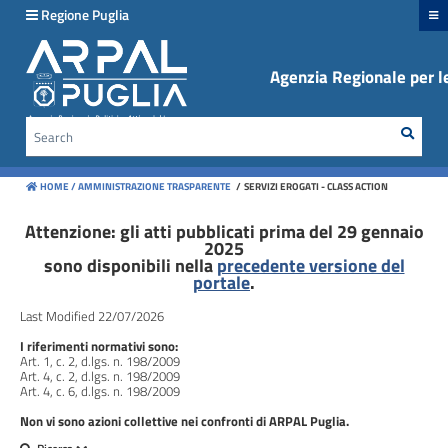
hiudi menu
Regione Puglia
Agenzia Regionale per le
Disposizioni
generali
Sear
Cerca
Organizzazione
HOME /
AMMINISTRAZIONE TRASPARENTE
/
SERVIZI EROGATI - CLASS ACTION
Consulenti
e
Attenzione: gli atti pubblicati prima del 29 gennaio
2025
collaboratori
sono disponibili nella
precedente versione del
portale
.
Personale
Last Modified 22/07/2026
I riferimenti normativi sono:
Bandi
Art. 1, c. 2, d.lgs. n. 198/2009
di
Art. 4, c. 2, d.lgs. n. 198/2009
Art. 4, c. 6, d.lgs. n. 198/2009
concorso
Non vi sono azioni collettive nei confronti di ARPAL Puglia.