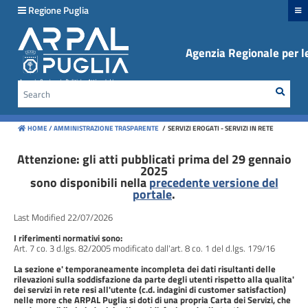
hiudi menu
Regione Puglia
Agenzia Regionale per le
Disposizioni
generali
Sear
Cerca
Organizzazione
HOME /
AMMINISTRAZIONE TRASPARENTE
/
SERVIZI EROGATI - SERVIZI IN RETE
Consulenti
e
Attenzione: gli atti pubblicati prima del 29 gennaio
2025
collaboratori
sono disponibili nella
precedente versione del
portale
.
Personale
Last Modified 22/07/2026
I riferimenti normativi sono:
Bandi
Art. 7 co. 3 d.lgs. 82/2005 modificato dall'art. 8 co. 1 del d.lgs. 179/16
di
La sezione e' temporaneamente incompleta dei dati risultanti delle
concorso
rilevazioni sulla soddisfazione da parte degli utenti rispetto alla qualita'
dei servizi in rete resi all'utente (c.d. indagini di customer satisfaction)
nelle more che ARPAL Puglia si doti di una propria Carta dei Servizi, che