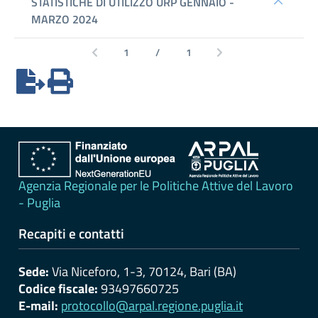
erogati
Pagamenti
dell'amministrazione
Opere
pubbliche
Pianificazione
e
Agenzia Regionale per le Politiche Attive del Lavoro
governo
- Puglia
del
territorio
Recapiti e contatti
Sede:
Via Niceforo, 1-3, 70124, Bari (BA)
Informazioni
Codice fiscale:
93497660725
ambientali
E-mail:
protocollo@arpal.regione.puglia.it