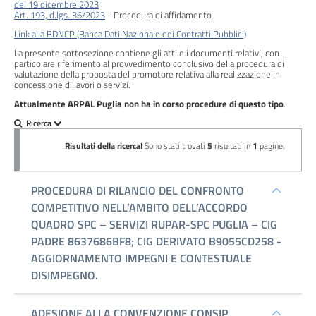
Performance
del 19 dicembre 2023
Art. 193, d.lgs. 36/2023
- Procedura di affidamento
Enti
Link alla BDNCP (Banca Dati Nazionale dei Contratti Pubblici)
controllati
La presente sottosezione contiene gli atti e i documenti relativi, con
particolare riferimento al provvedimento conclusivo della procedura di
valutazione della proposta del promotore relativa alla realizzazione in
Attività
concessione di lavori o servizi.
e
Attualmente ARPAL Puglia non ha in corso procedure di questo tipo
.
procedimenti
Provvedimenti
Bandi
di
gara
e
contratti
Sovvenzioni,
contributi,