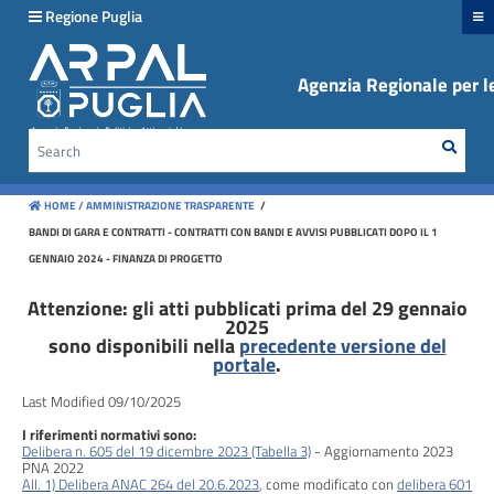
hiudi menu
Regione Puglia
Agenzia Regionale per le
Disposizioni
generali
Sear
Cerca
Organizzazione
HOME /
AMMINISTRAZIONE TRASPARENTE
/
Consulenti
BANDI DI GARA E CONTRATTI - CONTRATTI CON BANDI E AVVISI PUBBLICATI DOPO IL 1
e
GENNAIO 2024 - FINANZA DI PROGETTO
collaboratori
Attenzione: gli atti pubblicati prima del 29 gennaio
2025
Personale
sono disponibili nella
precedente versione del
portale
.
Bandi
Last Modified 09/10/2025
di
I riferimenti normativi sono:
concorso
Delibera n. 605 del 19 dicembre 2023 (Tabella 3)
- Aggiornamento 2023
PNA 2022
All. 1) Delibera ANAC 264 del 20.6.2023
, come modificato con
delibera 601