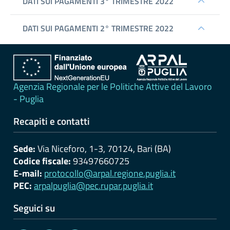
erogati
Pagamenti
dell'amministrazione
Opere
pubbliche
Agenzia Regionale per le Politiche Attive del Lavoro
- Puglia
Pianificazione
Recapiti e contatti
e
governo
Sede:
Via Niceforo, 1-3, 70124, Bari (BA)
del
Codice fiscale:
93497660725
territorio
E-mail:
protocollo@arpal.regione.puglia.it
PEC:
arpalpuglia@pec.rupar.puglia.it
Informazioni
Seguici su
ambientali