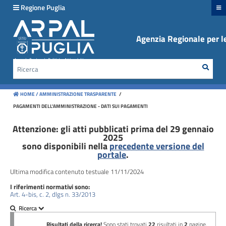
hiudi menu
Regione Puglia
Agenzia Regionale per le
Disposizioni
generali
Rice
Cerca
Organizzazione
HOME /
AMMINISTRAZIONE TRASPARENTE
/
Consulenti
PAGAMENTI DELL'AMMINISTRAZIONE - DATI SUI PAGAMENTI
e
collaboratori
Attenzione: gli atti pubblicati prima del 29 gennaio
2025
sono disponibili nella
precedente versione del
Personale
portale
.
Ultima modifica contenuto testuale 11/11/2024
Bandi
I riferimenti normativi sono:
di
Art. 4-bis, c. 2, dlgs n. 33/2013
concorso