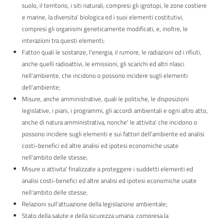
Performance
suolo, il territorio, i siti naturali, compresi gli igrotopi, le zone costiere
e marine, la diversita' biologica ed i suoi elementi costitutivi,
Enti
compresi gli organismi geneticamente modificati, e, inoltre, le
controllati
interazioni tra questi elementi;
Fattori quali le sostanze, l'energia, il rumore, le radiazioni od i rifiuti,
Attività
anche quelli radioattivi, le emissioni, gli scarichi ed altri rilasci
e
nell'ambiente, che incidono o possono incidere sugli elementi
procedimenti
dell'ambiente;
Misure, anche amministrative, quali le politiche, le disposizioni
Provvedimenti
legislative, i piani, i programmi, gli accordi ambientali e ogni altro atto,
anche di natura amministrativa, nonche' le attivita' che incidono o
Bandi
possono incidere sugli elementi e sui fattori dell'ambiente ed analisi
di
costi-benefici ed altre analisi ed ipotesi economiche usate
gara
nell'ambito delle stesse;
e
Misure o attivita' finalizzate a proteggere i suddetti elementi ed
contratti
analisi costi-benefici ed altre analisi ed ipotesi economiche usate
nell'ambito delle stesse;
Sovvenzioni,
Relazioni sull'attuazione della legislazione ambientale;
contributi,
Stato della salute e della sicurezza umana, compresa la