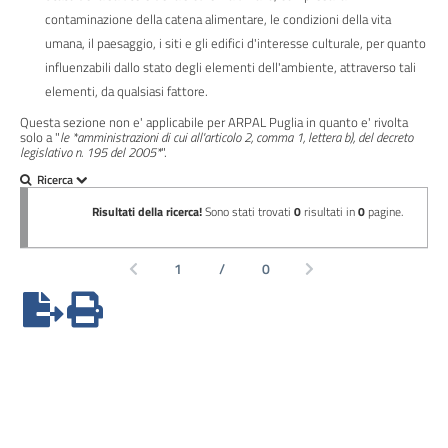
sussidi,
contaminazione della catena alimentare, le condizioni della vita
vantaggi
umana, il paesaggio, i siti e gli edifici d'interesse culturale, per quanto
economici
influenzabili dallo stato degli elementi dell'ambiente, attraverso tali
elementi, da qualsiasi fattore.
Bilanci
Questa sezione non e' applicabile per ARPAL Puglia in quanto e' rivolta
solo a "
le *amministrazioni di cui all'articolo 2, comma 1, lettera b), del decreto
legislativo n. 195 del 2005*
".
Beni
immobili
e
gestione
patrimonio
Controlli
e
rilievi
sull'amministrazione
Servizi