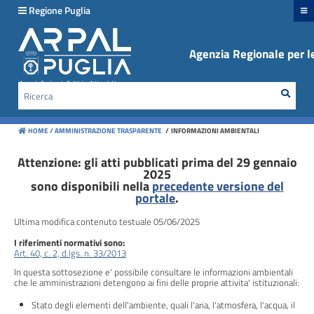
hiudi menu
Regione Puglia
Agenzia Regionale per le
Disposizioni
generali
Rice
Cerca
Organizzazione
HOME /
AMMINISTRAZIONE TRASPARENTE
/
INFORMAZIONI AMBIENTALI
Consulenti
e
Attenzione: gli atti pubblicati prima del 29 gennaio
2025
collaboratori
sono disponibili nella
precedente versione del
portale
.
Personale
Ultima modifica contenuto testuale 05/06/2025
I riferimenti normativi sono:
Bandi
Art. 40, c. 2, d.lgs. n. 33/2013
di
In questa sottosezione e' possibile consultare le informazioni ambientali
concorso
che le amministrazioni detengono ai fini delle proprie attivita' istituzionali:
Stato degli elementi dell'ambiente, quali l'aria, l'atmosfera, l'acqua, il