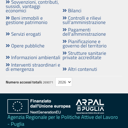
Sovvenzioni, contributi,
sussidi,
sussidi, vantaggi
economici
Bilanci
vantaggi
economici
Beni immobili e
Controlli e rilievi
gestione patrimonio
sull'amministrazione
Pagamenti
Bilanci
Servizi erogati
dell'amministrazione
Pianificazione e
Beni
Opere pubbliche
governo del territorio
immobili
Strutture sanitarie
Informazioni ambientali
private accreditate
e
Interventi straordinari e
gestione
di emergenza
Altri contenuti
patrimonio
Numero accessi totali:
269071
Controlli
e
rilievi
sull'amministrazione
Agenzia Regionale per le Politiche Attive del Lavoro
Servizi
- Puglia