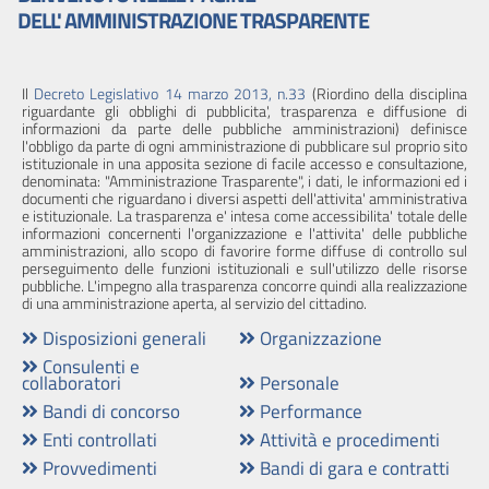
Performance
DELL' AMMINISTRAZIONE TRASPARENTE
Enti
controllati
Il
Decreto Legislativo 14 marzo 2013, n.33
(Riordino della disciplina
riguardante gli obblighi di pubblicita', trasparenza e diffusione di
informazioni da parte delle pubbliche amministrazioni) definisce
Attività
l'obbligo da parte di ogni amministrazione di pubblicare sul proprio sito
e
istituzionale in una apposita sezione di facile accesso e consultazione,
denominata: "Amministrazione Trasparente", i dati, le informazioni ed i
procedimenti
documenti che riguardano i diversi aspetti dell'attivita' amministrativa
e istituzionale. La trasparenza e' intesa come accessibilita' totale delle
informazioni concernenti l'organizzazione e l'attivita' delle pubbliche
Provvedimenti
amministrazioni, allo scopo di favorire forme diffuse di controllo sul
perseguimento delle funzioni istituzionali e sull'utilizzo delle risorse
pubbliche. L'impegno alla trasparenza concorre quindi alla realizzazione
Bandi
di una amministrazione aperta, al servizio del cittadino.
di
Disposizioni generali
Organizzazione
gara
Consulenti e
e
collaboratori
Personale
contratti
Bandi di concorso
Performance
Enti controllati
Attività e procedimenti
Sovvenzioni,
Provvedimenti
Bandi di gara e contratti
contributi,