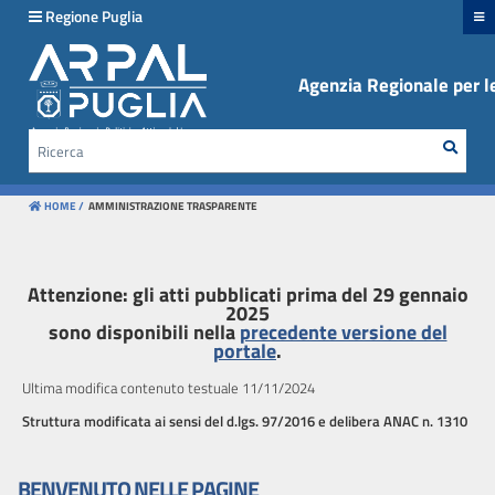
hiudi menu
Regione Puglia
Agenzia Regionale per le
Disposizioni
generali
Rice
Cerca
Organizzazione
HOME /
AMMINISTRAZIONE TRASPARENTE
Consulenti
e
collaboratori
Attenzione: gli atti pubblicati prima del 29 gennaio
2025
sono disponibili nella
precedente versione del
Personale
portale
.
Bandi
Ultima modifica contenuto testuale 11/11/2024
di
Struttura modificata ai sensi del d.lgs. 97/2016 e delibera ANAC n. 1310
concorso
BENVENUTO NELLE PAGINE