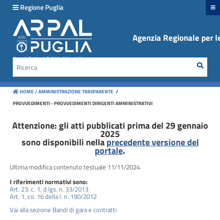
hiudi menu
Regione Puglia
Agenzia Regionale per le
Disposizioni
generali
Rice
Cerca
Organizzazione
HOME /
AMMINISTRAZIONE TRASPARENTE
/
Consulenti
PROVVEDIMENTI - PROVVEDIMENTI DIRIGENTI AMMINISTRATIVI
e
collaboratori
Attenzione: gli atti pubblicati prima del 29 gennaio
2025
sono disponibili nella
precedente versione del
Personale
portale
.
Ultima modifica contenuto testuale 11/11/2024
Bandi
I riferimenti normativi sono:
di
Art. 23, c. 1, d.lgs. n. 33/2013
concorso
Art. 1, co. 16 della l. n. 190/2012
Vai alla sezione Bandi di gara e contratti